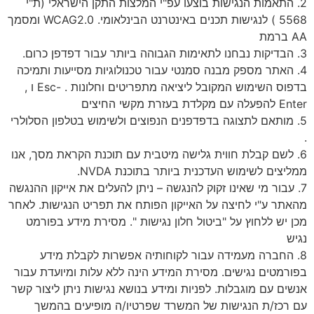
2. התאמות הנגישות בוצעו עפ"י המלצות התקן הישראלי (ת"י
5568 ) לנגישות תכנים באינטרנט הבינלאומי. WCAG2.0 ומסמך
AA ברמת
3. הבדיקות נבחנו לתאימות הגבוהה ביותר עבור דפדפן כרום.
4. האתר מספק מבנה סמנטי עבור טכנולוגיות מסייעות ותמיכה
בדפוס השימוש המקובל ליציאה מתפריטים וחלונות . -Esc ו ,
Enter להפעלה עם מקלדת בעזרת מקשי החיצים
5. מותאם לתצוגה בדפדפנים הנפוצים ולשימוש בטלפון הסלולרי
.
6. לשם קבלת חווית גלישה מיטבית עם תוכנת הקראת מסך, אנו
ממליצים לשימוש העדכנית ביותר בתוכנת NVDA.
7. עבור מי שאינו זקוק להנגשה – ניתן להעלים את אייקון ההנגשה
מהאתר ע"י לחיצה על האייקון הפותח את תפריט הנגישות. לאחר
מכן יש ללחוץ על "ביטול חלון נגישות ". מסירת מידע בפורמט
נגיש
8. החברה מעמידה עבור לקוחותיה אפשרות לקבלת מידע
בפורמטים נגישים. מסירת המידע הינה ללא עלות ומיועדת עבור
אנשים עם מוגבלות. לפניות ומידע בנושא נגישות ניתן ליצור קשר
עם רכז/ת הנגישות של המשרד שפרטיו/ה מופיעים בהמשך